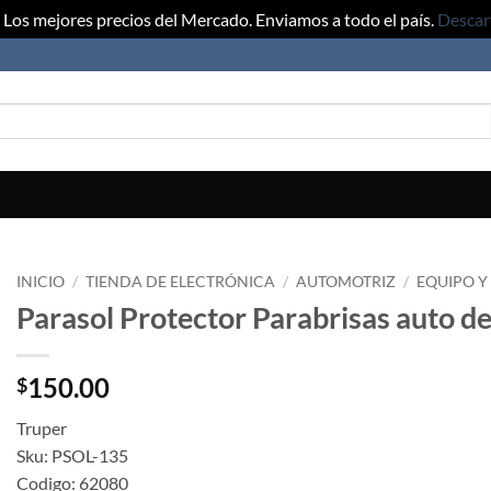
Los mejores precios del Mercado. Enviamos a todo el país.
Descar
INICIO
/
TIENDA DE ELECTRÓNICA
/
AUTOMOTRIZ
/
EQUIPO Y
Parasol Protector Parabrisas auto 
150.00
$
Truper
Sku: PSOL-135
Codigo: 62080