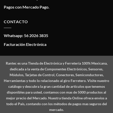
Pagos con Mercado Pago.
CONTACTO
Whatsapp: 56 2026 3835
Facturación Electrónica
Rantec
es una Tienda de Electrónica y Ferretería 100% Mexicana,
dedicada a la venta de Componentes Electrónicos, Sensores,
Módulos, Tarjetas de Control, Conectores, Semiconductores,
Herramientas y todo lo relacionado al giro Ferretero. Visite nuestro
catálogo y descubra la gran cantidad de artículos que tenemos
disponibles para usted, contamos con mas de 5000 productos al
mejor precio del Mercado. Nuestra tienda Online ofrece envíos a
todo el País, contando con los métodos de pagos mas seguros del
mercado.