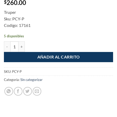
260.00
$
Truper
Sku: PCY-P
Codigo: 17161
5 disponibles
Pala cuadrada T-2000 puño "Y" Mango Madera Truper cantidad
AÑADIR AL CARRITO
SKU:
PCY-P
Categoría:
Sin categorizar