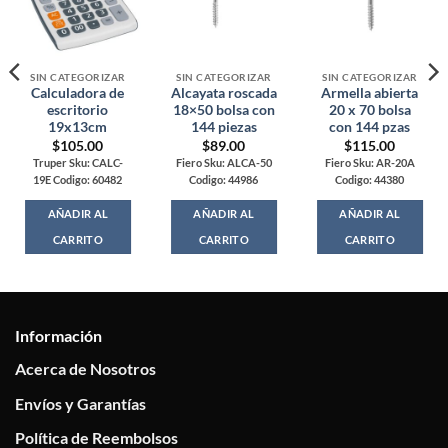
SIN CATEGORIZAR
SIN CATEGORIZAR
SIN CATEGORIZAR
Calculadora de
Alcayata roscada
Armella abierta
escritorio
18×50 bolsa con
20 x 70 bolsa
19x13cm
144 piezas
con 144 pzas
$
105.00
$
89.00
$
115.00
Truper Sku: CALC-
Fiero Sku: ALCA-50
Fiero Sku: AR-20A
19E Codigo: 60482
Codigo: 44986
Codigo: 44380
AÑADIR AL
AÑADIR AL
AÑADIR AL
CARRITO
CARRITO
CARRITO
Información
Acerca de Nosotros
Envíos y Garantías
Política de Reembolsos