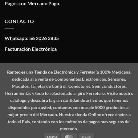
Pagos con Mercado Pago.
CONTACTO
Whatsapp: 56 2026 3835
Facturación Electrónica
Rantec
es una Tienda de Electrónica y Ferretería 100% Mexicana,
dedicada a la venta de Componentes Electrónicos, Sensores,
Módulos, Tarjetas de Control, Conectores, Semiconductores,
Herramientas y todo lo relacionado al giro Ferretero. Visite nuestro
catálogo y descubra la gran cantidad de artículos que tenemos
disponibles para usted, contamos con mas de 5000 productos al
mejor precio del Mercado. Nuestra tienda Online ofrece envíos a
todo el País, contando con los métodos de pagos mas seguros del
mercado.
Visa
MasterCard
Bank