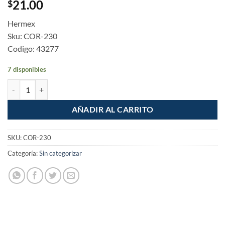
21.00
$
Hermex
Sku: COR-230
Codigo: 43277
7 disponibles
Pack con 2 correderas extensión 3/4 de 30cm para cajón ancho 2.5cm
AÑADIR AL CARRITO
SKU:
COR-230
Categoría:
Sin categorizar