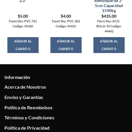
1/2″
Remolque de 2″
5cm Capacidad
1590kg
$
5.00
$
4.00
$
435.00
Foset Sku: PVC-761
Foset Sku: PVC-363
Fiero Sku: ACO-
Codigo: 45420
Codigo: 45425
BOLA-35 Codigo:
44442
AÑADIR AL
AÑADIR AL
AÑADIR AL
CARRITO
CARRITO
CARRITO
Información
Acerca de Nosotros
Envíos y Garantías
Política de Reembolsos
Términos y Condiciones
Política de Privacidad