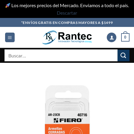
Los mejores precios del Mercado. Enviamos a todo el país.
Descartar
Skip
*ENVÍOS GRATIS EN COMPRAS MAYORES A $1499
to
content
0
Buscar
por: