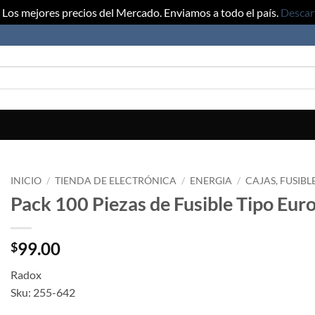
Los mejores precios del Mercado. Enviamos a todo el país.
Descar
INICIO
/
TIENDA DE ELECTRÓNICA
/
ENERGIA
/
CAJAS, FUSIBL
Pack 100 Piezas de Fusible Tipo Eu
99.00
$
Radox
Sku: 255-642