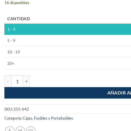
16 disponibles
CANTIDAD
1 - 4
5 - 9
10 - 19
20+
Pack 100 Piezas de Fusible Tipo Europeo 10A 250vca cantidad
AÑADIR A
SKU:
255-642
Categoría:
Cajas, Fusibles y Portafusibles