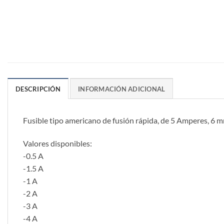
DESCRIPCIÓN
INFORMACIÓN ADICIONAL
Fusible tipo americano de fusión rápida, de 5 Amperes, 6 
Valores disponibles:
-0.5 A
-1.5 A
-1 A
-2 A
-3 A
-4 A