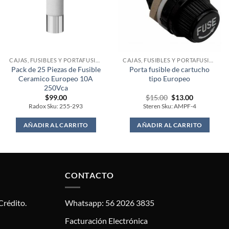
CAJAS, FUSIBLES Y PORTAFUSIBLES
CAJAS, FUSIBLES Y PORTAFUSIBLES
Pack de 25 Piezas de Fusible
Porta fusible de cartucho
Ceramico Europeo 10A
tipo Europeo
250Vca
Original
Current
$
99.00
$
15.00
$
13.00
price
price
Radox Sku: 255-293
Steren Sku: AMPF-4
was:
is:
$15.00.
$13.00.
AÑADIR AL CARRITO
AÑADIR AL CARRITO
CONTACTO
Crédito.
Whatsapp: 56 2026 3835
Facturación Electrónica