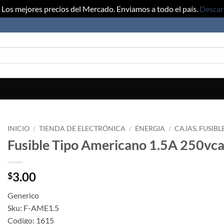
Los mejores precios del Mercado. Enviamos a todo el país.
Descar
INICIO
/
TIENDA DE ELECTRÓNICA
/
ENERGIA
/
CAJAS, FUSIBL
Fusible Tipo Americano 1.5A 250vc
3.00
$
Generico
Sku: F-AME1.5
Codigo: 1615