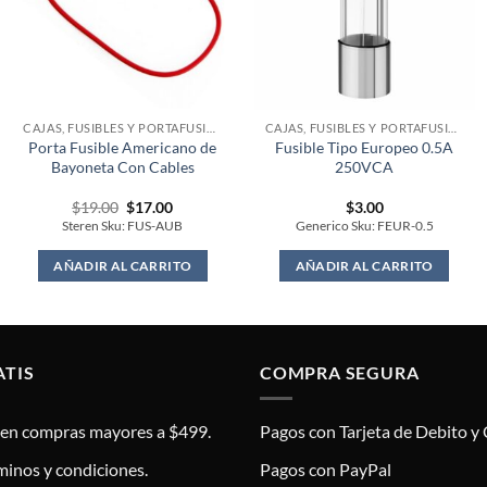
CAJAS, FUSIBLES Y PORTAFUSIBLES
CAJAS, FUSIBLES Y PORTAFUSIBLES
Porta Fusible Americano de
Fusible Tipo Europeo 0.5A
Bayoneta Con Cables
250VCA
Original
Current
$
19.00
$
17.00
$
3.00
price
price
Steren Sku: FUS-AUB
Generico Sku: FEUR-0.5
was:
is:
$19.00.
$17.00.
AÑADIR AL CARRITO
AÑADIR AL CARRITO
ATIS
COMPRA SEGURA
s en compras mayores a $499.
Pagos con Tarjeta de Debito y 
minos y condiciones.
Pagos con PayPal