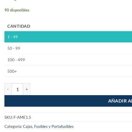
90 disponibles
CANTIDAD
1 - 49
50 - 99
100 - 499
500+
Fusible Tipo Americano 1.5A 250vca cantidad
AÑADIR A
SKU:
F-AME1.5
Categoría:
Cajas, Fusibles y Portafusibles