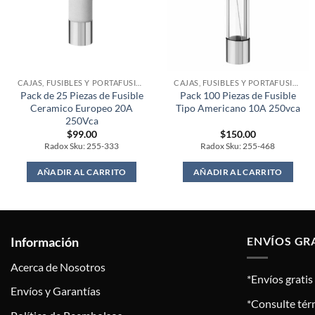
CAJAS, FUSIBLES Y PORTAFUSIBLES
CAJAS, FUSIBLES Y PORTAFUSIBLES
Pack de 25 Piezas de Fusible
Pack 100 Piezas de Fusible
Ceramico Europeo 20A
Tipo Americano 10A 250vca
250Vca
$
99.00
$
150.00
Radox Sku: 255-333
Radox Sku: 255-468
AÑADIR AL CARRITO
AÑADIR AL CARRITO
Información
ENVÍOS GR
Acerca de Nosotros
*Envíos grati
Envíos y Garantías
*Consulte tér