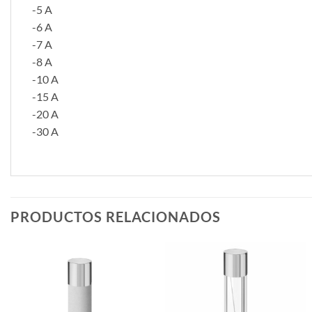
-5 A
-6 A
-7 A
-8 A
-10 A
-15 A
-20 A
-30 A
PRODUCTOS RELACIONADOS