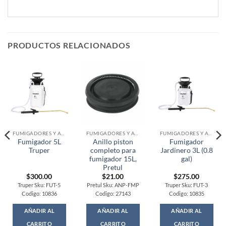
PRODUCTOS RELACIONADOS
FUMIGADORES Y ATOMIZADORES
FUMIGADORES Y ATOMIZADORES
FUMIGADORES Y ATOMIZADORES
Fumigador 5L
Anillo piston
Fumigador
Truper
completo para
Jardinero 3L (0.8
fumigador 15L,
gal)
Pretul
$
300.00
$
21.00
$
275.00
Truper Sku: FUT-5
Pretul Sku: ANP-FMP
Truper Sku: FUT-3
Codigo: 10836
Codigo: 27143
Codigo: 10835
AÑADIR AL
AÑADIR AL
AÑADIR AL
CARRITO
CARRITO
CARRITO