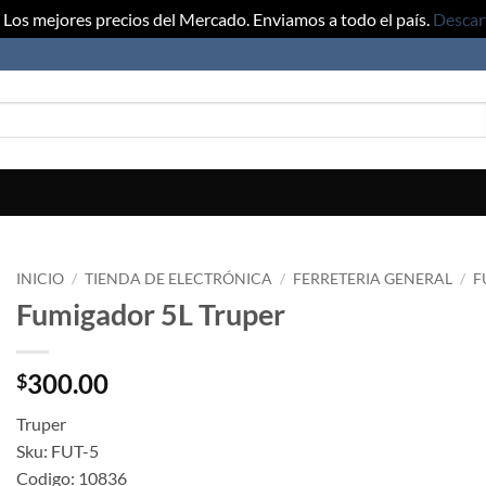
Los mejores precios del Mercado. Enviamos a todo el país.
Descar
INICIO
/
TIENDA DE ELECTRÓNICA
/
FERRETERIA GENERAL
/
F
Fumigador 5L Truper
300.00
$
Truper
Sku: FUT-5
Codigo: 10836