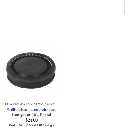
FUMIGADORES Y ATOMIZADORES
Anillo piston completo para
fumigador 15L, Pretul
$
21.00
Pretul Sku: ANP-FMP Codigo: