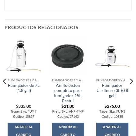
PRODUCTOS RELACIONADOS
FUMIGADORES Y ATOMIZADORES
FUMIGADORES Y ATOMIZADORES
FUMIGADORES Y ATOMIZADORES
Fumigador de 7L
Anillo piston
Fumigador
(1.8 gal)
completo para
Jardinero 3L (0.8
fumigador 15L,
gal)
Pretul
$
335.00
$
21.00
$
275.00
Truper Sku: FUT-7
Pretul Sku: ANP-FMP
Truper Sku: FUT-3
Codigo: 10837
Codigo: 27143
Codigo: 10835
AÑADIR AL
AÑADIR AL
AÑADIR AL
CARRITO
CARRITO
CARRITO