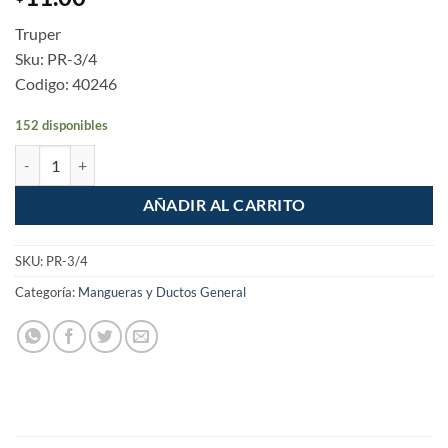
Truper
Sku: PR-3/4
Codigo: 40246
152 disponibles
Metro de poliducto Naranja 3/4" rigido cantidad
AÑADIR AL CARRITO
SKU:
PR-3/4
Categoría:
Mangueras y Ductos General