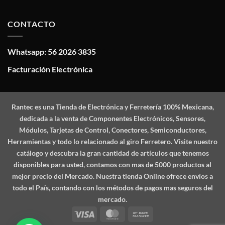
CONTACTO
Whatsapp: 56 2026 3835
Facturación Electrónica
Rantec
es una Tienda de Electrónica y Ferretería 100% Mexicana,
dedicada a la venta de Componentes Electrónicos, Sensores,
Módulos, Tarjetas de Control, Conectores, Semiconductores,
Herramientas y todo lo relacionado al giro Ferretero. Visite nuestro
catálogo y descubra la gran cantidad de artículos que tenemos
disponibles para usted, contamos con mas de 5000 productos al
mejor precio del Mercado. Nuestra tienda Online ofrece envíos a
todo el País, contando con los métodos de pagos mas seguros del
mercado.
Visa
MasterCard
Bank
Transfer