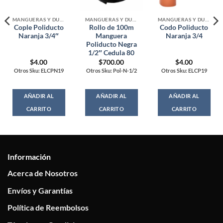
MANGUERAS Y DUCTOS GENERAL
MANGUERAS Y DUCTOS GENERAL
MANGUERAS Y DUCTOS GENERAL
Cople Poliducto
Rollo de 100m
Codo Poliducto
Naranja 3/4″
Manguera
Naranja 3/4
Poliducto Negra
1/2″ Cedula 80
$
4.00
$
700.00
$
4.00
Otros Sku: ELCPN19
Otros Sku: Pol-N-1/2
Otros Sku: ELCP19
AÑADIR AL
AÑADIR AL
AÑADIR AL
CARRITO
CARRITO
CARRITO
Información
Acerca de Nosotros
Envíos y Garantías
Política de Reembolsos