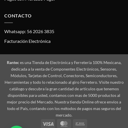
CONTACTO
Whatsapp: 56 2026 3835
Facturación Electrónica
Rantec
es una Tienda de Electrónica y Ferretería 100% Mexicana,
dedicada a la venta de Componentes Electrónicos, Sensores,
Módulos, Tarjetas de Control, Conectores, Semiconductores,
Herramientas y todo lo relacionado al giro Ferretero. Visite nuestro
catálogo y descubra la gran cantidad de artículos que tenemos
disponibles para usted, contamos con mas de 5000 productos al
mejor precio del Mercado. Nuestra tienda Online ofrece envíos a
todo el País, contando con los métodos de pagos mas seguros del
mercado.
Visa
MasterCard
Bank