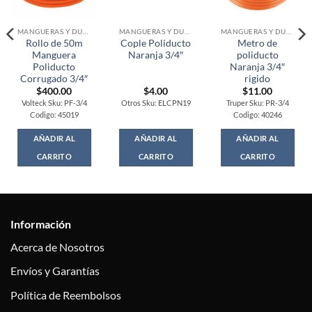
MANGUERAS Y DUCTOS GENERAL
MANGUERAS Y DUCTOS GENERAL
MANGUERAS Y DUCTOS GENERAL
Rollo de 50m
Cople Poliducto
Metro de
Manguera
Naranja 3/4″
poliducto
Poliducto
Naranja 3/4″
Corrugado 3/4″
rigido
$
400.00
$
4.00
$
11.00
Volteck Sku: PF-3/4
Otros Sku: ELCPN19
Truper Sku: PR-3/4
Codigo: 45019
Codigo: 40246
AÑADIR AL
AÑADIR AL
AÑADIR AL
CARRITO
CARRITO
CARRITO
Información
Acerca de Nosotros
Envíos y Garantías
Política de Reembolsos