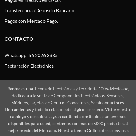
Transferencia /Deposito Bancario.
Pagos con Mercado Pago.
CONTACTO
Whatsapp: 56 2026 3835
Facturación Electrónica
Rantec
es una Tienda de Electrónica y Ferretería 100% Mexicana,
dedicada a la venta de Componentes Electrónicos, Sensores,
Módulos, Tarjetas de Control, Conectores, Semiconductores,
Herramientas y todo lo relacionado al giro Ferretero. Visite nuestro
catálogo y descubra la gran cantidad de artículos que tenemos
disponibles para usted, contamos con mas de 5000 productos al
mejor precio del Mercado. Nuestra tienda Online ofrece envíos a