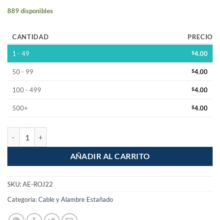
889 disponibles
CANTIDAD
PRECIO
1 - 49
$
4.00
50 - 99
$
4.00
100 - 499
$
4.00
500+
$
4.00
Metro de Alambre Estañado Rojo Cal. 22 Protoboard cantidad
AÑADIR AL CARRITO
SKU:
AE-ROJ22
Categoría:
Cable y Alambre Estañado