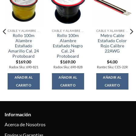
CABLE Y ALAMBRE ESTAÑADO
CABLE Y ALAMBRE ESTAÑADO
CABLE Y ALAMBRE ESTAÑADO
Rollo 100m
Rollo 100m
Metro Cable
Alambre
Alambre
Estañado Color
Estañado
Estañado Negro
Rojo Calibre
Amarillo Cal. 24
Cal. 24
22AWG
Protoboard
Protoboard
$
169.00
$
169.00
$
4.00
Radox Sku: 690-821
Radox Sku: 690-828
Rantec Sku: CES-22R
AÑADIR AL
AÑADIR AL
AÑADIR AL
CARRITO
CARRITO
CARRITO
Información
Acerca de Nosotros
Envíos y Garantías