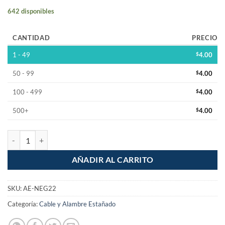
642 disponibles
CANTIDAD
PRECIO
1 - 49
$
4.00
50 - 99
$
4.00
100 - 499
$
4.00
500+
$
4.00
Metro de Alambre Estañado Negro Cal. 22 Protoboard cantidad
AÑADIR AL CARRITO
SKU:
AE-NEG22
Categoría:
Cable y Alambre Estañado