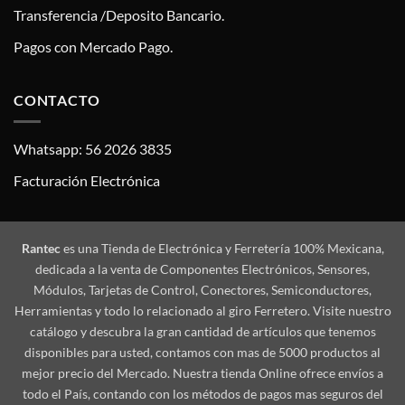
Transferencia /Deposito Bancario.
Pagos con Mercado Pago.
CONTACTO
Whatsapp: 56 2026 3835
Facturación Electrónica
Rantec
es una Tienda de Electrónica y Ferretería 100% Mexicana,
dedicada a la venta de Componentes Electrónicos, Sensores,
Módulos, Tarjetas de Control, Conectores, Semiconductores,
Herramientas y todo lo relacionado al giro Ferretero. Visite nuestro
catálogo y descubra la gran cantidad de artículos que tenemos
disponibles para usted, contamos con mas de 5000 productos al
mejor precio del Mercado. Nuestra tienda Online ofrece envíos a
todo el País, contando con los métodos de pagos mas seguros del