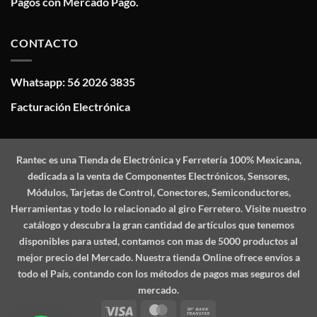
Pagos con Mercado Pago.
CONTACTO
Whatsapp: 56 2026 3835
Facturación Electrónica
Rantec
es una Tienda de Electrónica y Ferretería 100% Mexicana,
dedicada a la venta de Componentes Electrónicos, Sensores,
Módulos, Tarjetas de Control, Conectores, Semiconductores,
Herramientas y todo lo relacionado al giro Ferretero. Visite nuestro
catálogo y descubra la gran cantidad de artículos que tenemos
disponibles para usted, contamos con mas de 5000 productos al
mejor precio del Mercado. Nuestra tienda Online ofrece envíos a
todo el País, contando con los métodos de pagos mas seguros del
mercado.
Visa
MasterCard
Bank