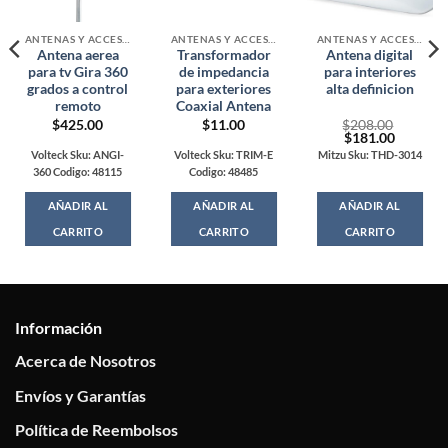
ANTENAS Y ACCESORIOS
ANTENAS Y ACCESORIOS
ANTENAS Y ACCESORIOS
Antena aerea
Transformador
Antena digital
para tv Gira 360
de impedancia
para interiores
grados a control
para exteriores
alta definicion
remoto
Coaxial Antena
$
425.00
$
11.00
$
208.00
Original
Current
$
181.00
price
price
Volteck Sku: ANGI-
Volteck Sku: TRIM-E
Mitzu Sku: THD-3014
was:
is:
360 Codigo: 48115
Codigo: 48485
$208.00.
$181.00
AÑADIR AL
AÑADIR AL
AÑADIR AL
CARRITO
CARRITO
CARRITO
Información
Acerca de Nosotros
Envíos y Garantías
Política de Reembolsos