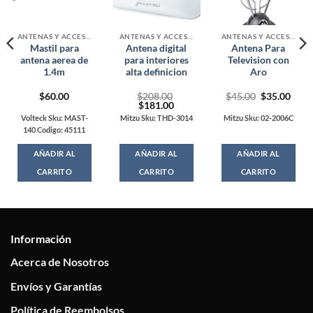
ANTENAS Y ACCESORIOS
ANTENAS Y ACCESORIOS
ANTENAS Y ACCESORIOS
Mastil para
Antena digital
Antena Para
antena aerea de
para interiores
Television con
1.4m
alta definicion
Aro
Original
Curr
$
60.00
$
208.00
$
45.00
$
35.00
Original
Current
price
price
$
181.00
price
price
was:
is:
Volteck Sku: MAST-
Mitzu Sku: THD-3014
Mitzu Sku: 02-2006C
was:
is:
$45.00.
$35.
140 Codigo: 45111
$208.00.
$181.00.
AÑADIR AL
AÑADIR AL
AÑADIR AL
CARRITO
CARRITO
CARRITO
Información
Acerca de Nosotros
Envíos y Garantías
Política de Reembolsos