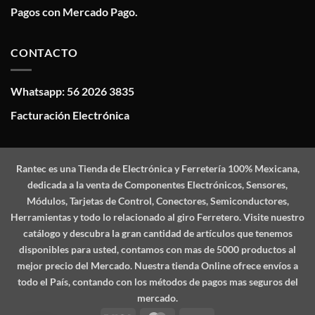
Pagos con Mercado Pago.
CONTACTO
Whatsapp: 56 2026 3835
Facturación Electrónica
Rantec
es una Tienda de Electrónica y Ferretería 100% Mexicana,
dedicada a la venta de Componentes Electrónicos, Sensores,
Módulos, Tarjetas de Control, Conectores, Semiconductores,
Herramientas y todo lo relacionado al giro Ferretero. Visite nuestro
catálogo y descubra la gran cantidad de artículos que tenemos
disponibles para usted, contamos con mas de 5000 productos al
mejor precio del Mercado. Nuestra tienda Online ofrece envíos a
todo el País, contando con los métodos de pagos mas seguros del
mercado.