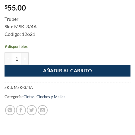
55.00
$
Truper
Sku: MSK-3/4A
Codigo: 12621
9 disponibles
Masking tape 3/4" de 50m azul para pintor cantidad
AÑADIR AL CARRITO
SKU:
MSK-3/4A
Categoría:
Cintas, Cinchos y Mallas