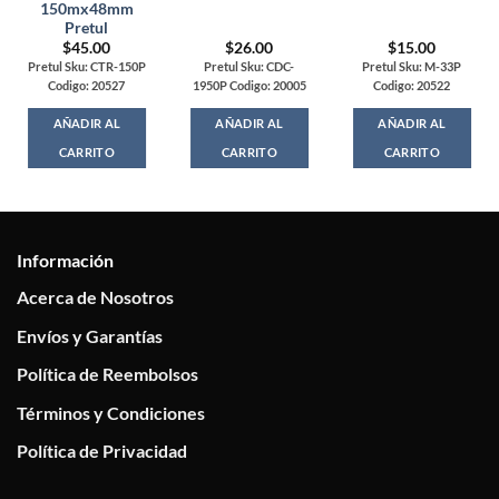
150mx48mm
Pretul
$
45.00
$
26.00
$
15.00
Pretul Sku: CTR-150P
Pretul Sku: CDC-
Pretul Sku: M-33P
Codigo: 20527
1950P Codigo: 20005
Codigo: 20522
AÑADIR AL
AÑADIR AL
AÑADIR AL
CARRITO
CARRITO
CARRITO
Información
Acerca de Nosotros
Envíos y Garantías
Política de Reembolsos
Términos y Condiciones
Política de Privacidad