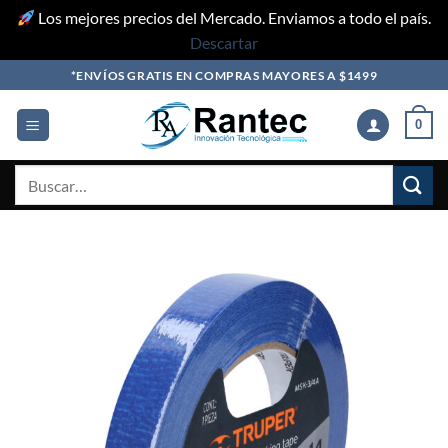
Los mejores precios del Mercado. Enviamos a todo el país.
Descartar
Skip
*ENVÍOS GRATIS EN COMPRAS MAYORES A $1499
to
content
0
Buscar
por: