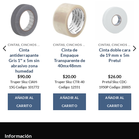
CINTAS, CINCHOS Y MALLAS
CINTAS, CINCHOS Y MALLAS
CINTAS, CINCHOS Y MALLAS
Cinta
Cinta de
Cinta doble cara
antiderrapante
Empaque
de 19 mm x 5m
Gris 1″ x 5m sin
Transparente de
Pretul
abrasivo zona
40mx48mm
humedad
$
90.00
$
20.00
$
26.00
Truper Sku: CIAH-
Truper Sku: CTR-40
Pretul Sku: CDC-
15G Codigo: 101772
Codigo: 12551
1950P Codigo: 20005
AÑADIR AL
AÑADIR AL
AÑADIR AL
CARRITO
CARRITO
CARRITO
Información