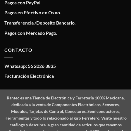
Pagos con PayPal
Pagos en Efectivo en Oxxo.
Transferencia /Deposito Bancario.
Pagos con Mercado Pago.
CONTACTO
Whatsapp: 56 2026 3835
Facturación Electrónica
Rantec
es una Tienda de Electrónica y Ferretería 100% Mexicana,
dedicada a la venta de Componentes Electrónicos, Sensores,
Módulos, Tarjetas de Control, Conectores, Semiconductores,
Herramientas y todo lo relacionado al giro Ferretero. Visite nuestro
catálogo y descubra la gran cantidad de artículos que tenemos