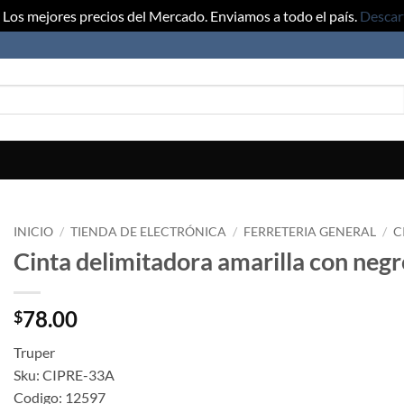
Los mejores precios del Mercado. Enviamos a todo el país.
Descar
INICIO
/
TIENDA DE ELECTRÓNICA
/
FERRETERIA GENERAL
/
C
Cinta delimitadora amarilla con neg
78.00
$
Truper
Sku: CIPRE-33A
Codigo: 12597