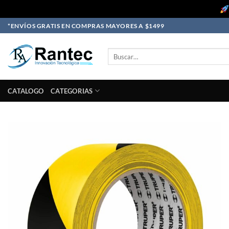
Skip
*ENVÍOS GRATIS EN COMPRAS MAYORES A $1499
to
content
Buscar
por:
CATALOGO
CATEGORIAS