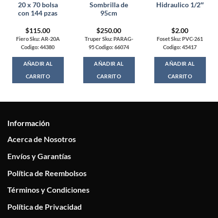
20 x 70 bolsa
Sombrilla de
Hidraulico 1/2″
con 144 pzas
95cm
$
115.00
$
250.00
$
2.00
Fiero Sku: AR-20A
Truper Sku: PARAG-
Foset Sku: PVC-261
Codigo: 44380
95 Codigo: 66074
Codigo: 45417
AÑADIR AL
AÑADIR AL
AÑADIR AL
CARRITO
CARRITO
CARRITO
Información
Acerca de Nosotros
Envíos y Garantías
Política de Reembolsos
Términos y Condiciones
Política de Privacidad