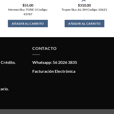
54″
$
55.00
$
310.00
Hermex Sku: TORE-3 Codigo:
Truper Sku: AL-3M Codigo: 10621
43787
AÑADIR AL CARRITO
AÑADIR AL CARRITO
CONTACTO
 Crédito.
Whatsapp: 56 2026 3835
Facturación Electrónica
ario.