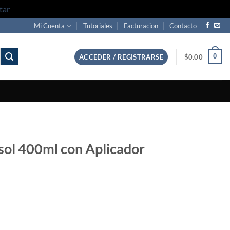
tar
Mi Cuenta
Tutoriales
Facturacion
Contacto
0
ACCEDER / REGISTRARSE
$
0.00
osol 400ml con Aplicador