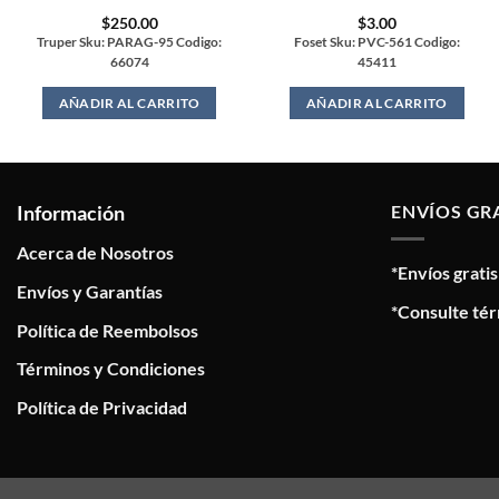
$
250.00
$
3.00
Truper Sku: PARAG-95 Codigo:
Foset Sku: PVC-561 Codigo:
66074
45411
AÑADIR AL CARRITO
AÑADIR AL CARRITO
Información
ENVÍOS GR
Acerca de Nosotros
*Envíos grati
Envíos y Garantías
*Consulte tér
Política de Reembolsos
Términos y Condiciones
Política de Privacidad