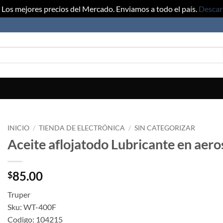
Los mejores precios del Mercado. Enviamos a todo el país.
Descar
INICIO
/
TIENDA DE ELECTRÓNICA
/
SIN CATEGORIZAR
Aceite aflojatodo Lubricante en aer
85.00
$
Truper
Sku: WT-400F
Codigo: 104215