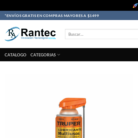
Skip
*ENVÍOS GRATIS EN COMPRAS MAYORES A $1499
to
content
Buscar
por:
CATALOGO
CATEGORIAS