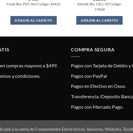
Foset Sku: PVC-363 Codigo: 45425
Klintek Sku: CELI-35 Codigo:
57008
AÑADIR AL CARRITO
AÑADIR AL CARRITO
ATIS
COMPRA SEGURA
s en compras mayores a $499.
Pagos con Tarjeta de Debito y 
minos y condiciones.
Pagos con PayPal
Pagos en Efectivo en Oxxo.
Transferencia /Deposito Banca
Pagos con Mercado Pago.
dicada a la venta de Componentes Electrónicos, Sensores, Módulos, Tarje