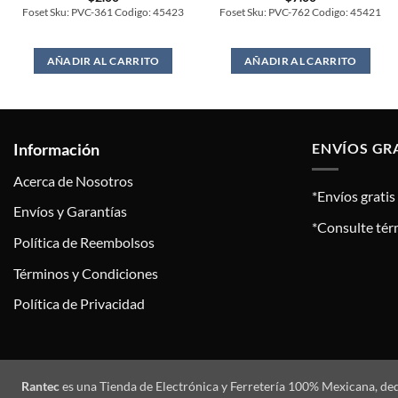
Foset Sku: PVC-361 Codigo: 45423
Foset Sku: PVC-762 Codigo: 45421
AÑADIR AL CARRITO
AÑADIR AL CARRITO
Información
ENVÍOS GR
Acerca de Nosotros
*Envíos grati
Envíos y Garantías
*Consulte tér
Política de Reembolsos
Términos y Condiciones
Política de Privacidad
Rantec
es una Tienda de Electrónica y Ferretería 100% Mexicana, de