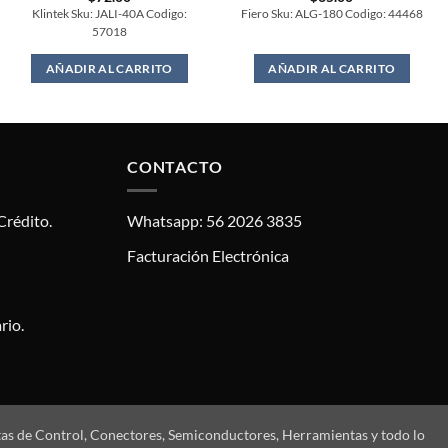
Klintek Sku: JALI-40A Codigo:
Fiero Sku: ALG-180 Codigo: 44468
57018
AÑADIR AL CARRITO
AÑADIR AL CARRITO
CONTACTO
Crédito.
Whatsapp: 56 2026 3835
Facturación Electrónica
rio.
tas de Control, Conectores, Semiconductores, Herramientas y todo lo