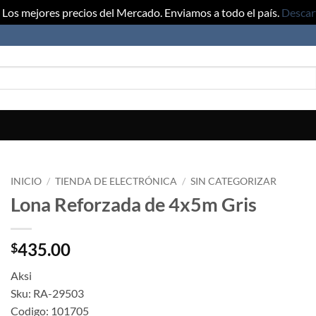
Los mejores precios del Mercado. Enviamos a todo el país.
Descar
INICIO
/
TIENDA DE ELECTRÓNICA
/
SIN CATEGORIZAR
Lona Reforzada de 4x5m Gris
435.00
$
Aksi
Sku: RA-29503
Codigo: 101705