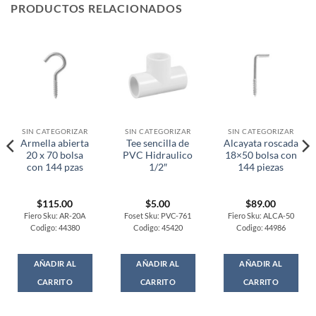
PRODUCTOS RELACIONADOS
SIN CATEGORIZAR
SIN CATEGORIZAR
SIN CATEGORIZAR
Armella abierta
Tee sencilla de
Alcayata roscada
20 x 70 bolsa
PVC Hidraulico
18×50 bolsa con
con 144 pzas
1/2″
144 piezas
$
115.00
$
5.00
$
89.00
Fiero Sku: AR-20A
Foset Sku: PVC-761
Fiero Sku: ALCA-50
Codigo: 44380
Codigo: 45420
Codigo: 44986
AÑADIR AL
AÑADIR AL
AÑADIR AL
CARRITO
CARRITO
CARRITO