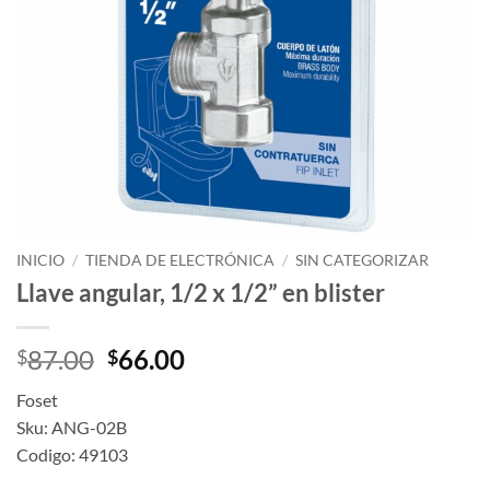
INICIO
/
TIENDA DE ELECTRÓNICA
/
SIN CATEGORIZAR
Llave angular, 1/2 x 1/2” en blister
Original
Current
87.00
66.00
$
$
price
price
Foset
was:
is:
Sku: ANG-02B
$87.00.
$66.00.
Codigo: 49103