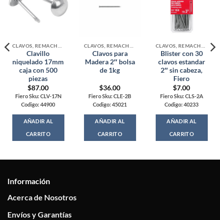
CLAVOS, REMACHES Y TACHUELAS
CLAVOS, REMACHES Y TACHUELAS
CLAVOS, REMACHES Y TACHUELAS
Clavillo
Clavos para
Blister con 30
niquelado 17mm
Madera 2″ bolsa
clavos estandar
caja con 500
de 1kg
2″ sin cabeza,
piezas
Fiero
$
87.00
$
36.00
$
7.00
Fiero Sku: CLV-17N
Fiero Sku: CLE-2B
Fiero Sku: CLS-2A
Codigo: 44900
Codigo: 45021
Codigo: 40233
AÑADIR AL
AÑADIR AL
AÑADIR AL
CARRITO
CARRITO
CARRITO
Información
Acerca de Nosotros
Envíos y Garantías