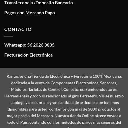
Transferencia /Deposito Bancario.
Pagos con Mercado Pago.
CONTACTO
Whatsapp: 56 2026 3835
Facturación Electrónica
Rantec
es una Tienda de Electrónica y Ferretería 100% Mexicana,
dedicada a la venta de Componentes Electrónicos, Sensores,
Módulos, Tarjetas de Control, Conectores, Semiconductores,
Herramientas y todo lo relacionado al giro Ferretero. Visite nuestro
catálogo y descubra la gran cantidad de artículos que tenemos
disponibles para usted, contamos con mas de 5000 productos al
mejor precio del Mercado. Nuestra tienda Online ofrece envíos a
todo el País, contando con los métodos de pagos mas seguros del