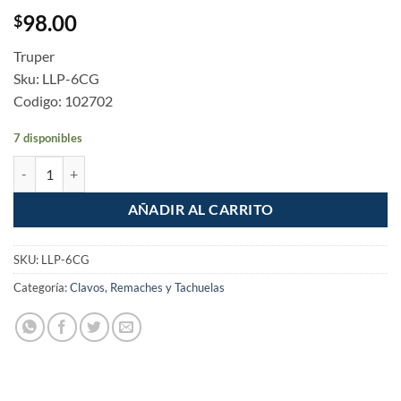
98.00
$
Truper
Sku: LLP-6CG
Codigo: 102702
7 disponibles
Llana 11" dentado cuadrado 1/2" de 10 remaches mango plastico cant
AÑADIR AL CARRITO
SKU:
LLP-6CG
Categoría:
Clavos, Remaches y Tachuelas