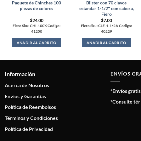
Paquete de Chinches 100
Blister con 70 clavos
piezas de colores
estandar 1-1/2″ con cabeza,
Fiero
$
24.00
$
7.00
Fiero Sku: CHI-100X Codigo:
Fiero Sku: CLE-1-1/2A Codigo:
41250
40229
AÑADIR AL CARRITO
AÑADIR AL CARRITO
Información
ENVÍOS GR
Acerca de Nosotros
*Envíos grati
Envíos y Garantías
*Consulte tér
Política de Reembolsos
Términos y Condiciones
Política de Privacidad