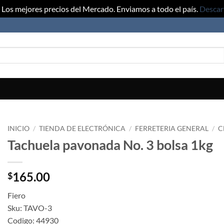
Los mejores precios del Mercado. Enviamos a todo el país.
Descar
INICIO
/
TIENDA DE ELECTRÓNICA
/
FERRETERIA GENERAL
/
C
Tachuela pavonada No. 3 bolsa 1kg
165.00
$
Fiero
Sku: TAVO-3
Codigo: 44930