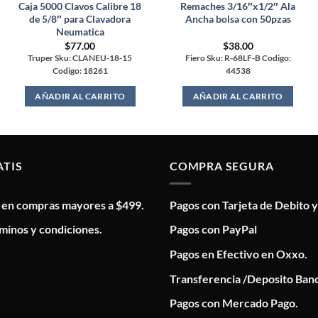
Caja 5000 Clavos Calibre 18
Remaches 3/16″x1/2″ Ala
de 5/8″ para Clavadora
Ancha bolsa con 50pzas
Neumatica
$
77.00
$
38.00
Truper Sku: CLANEU-18-15
Fiero Sku: R-68LF-B Codigo:
Codigo: 18261
44538
AÑADIR AL CARRITO
AÑADIR AL CARRITO
ATIS
COMPRA SEGURA
s en compras mayores a $499.
Pagos con Tarjeta de Debito y
minos y condiciones.
Pagos con PayPal
Pagos en Efectivo en Oxxo.
Transferencia /Deposito Banc
Pagos con Mercado Pago.