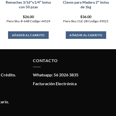
Remaches 3/16″x1/4″ bolsa
Clavos para Madera 2″ bolsa
con 50 pzas
de 1kg
$
26.00
$
36.00
Fiero Sku: R-64B Codigo: 44529
Fiero Sku: CLE-2B Codigo: 45021
AÑADIR AL CARRITO
AÑADIR AL CARRITO
CONTACTO
 Crédito.
Whatsapp: 56 2026 3835
Facturación Electrónica
ario.