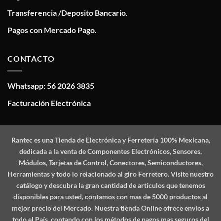
Transferencia /Deposito Bancario.
Pagos con Mercado Pago.
CONTACTO
Whatsapp: 56 2026 3835
Facturación Electrónica
Rantec
es una Tienda de Electrónica y Ferretería 100% Mexicana,
dedicada a la venta de Componentes Electrónicos, Sensores,
Módulos, Tarjetas de Control, Conectores, Semiconductores,
Herramientas y todo lo relacionado al giro Ferretero. Visite nuestro
catálogo y descubra la gran cantidad de artículos que tenemos
disponibles para usted, contamos con mas de 5000 productos al
mejor precio del Mercado. Nuestra tienda Online ofrece envíos a
todo el País, contando con los métodos de pagos mas seguros del