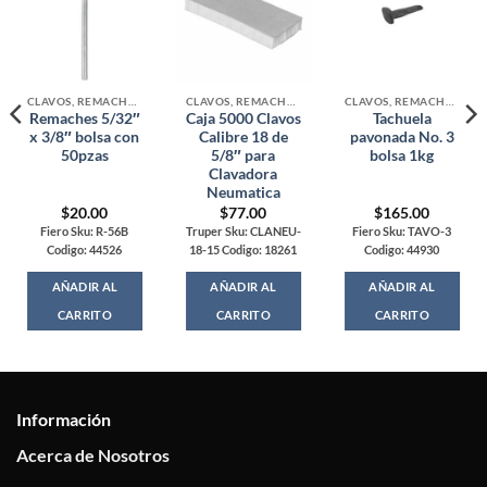
CLAVOS, REMACHES Y TACHUELAS
CLAVOS, REMACHES Y TACHUELAS
CLAVOS, REMACHES Y TACHUELAS
Remaches 5/32″
Caja 5000 Clavos
Tachuela
x 3/8″ bolsa con
Calibre 18 de
pavonada No. 3
50pzas
5/8″ para
bolsa 1kg
Clavadora
Neumatica
$
20.00
$
77.00
$
165.00
Fiero Sku: R-56B
Truper Sku: CLANEU-
Fiero Sku: TAVO-3
Codigo: 44526
18-15 Codigo: 18261
Codigo: 44930
AÑADIR AL
AÑADIR AL
AÑADIR AL
CARRITO
CARRITO
CARRITO
Información
Acerca de Nosotros