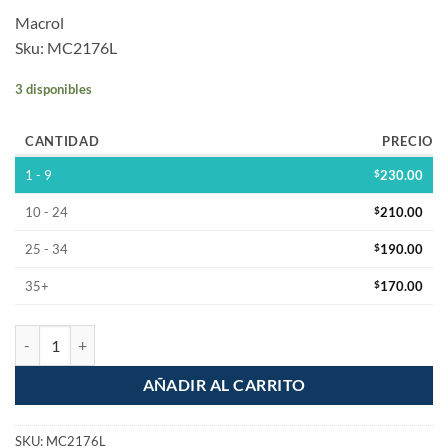
Macrol
Sku: MC2176L
3 disponibles
CANTIDAD
PRECIO
1 - 9
$
230.00
10 - 24
$
210.00
25 - 34
$
190.00
35+
$
170.00
Litro de Resanador Productivo Ultra Ligero Gris cantidad
AÑADIR AL CARRITO
SKU:
MC2176L