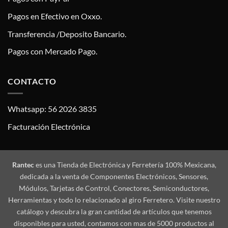
Pagos en Efectivo en Oxxo.
Transferencia /Deposito Bancario.
Pagos con Mercado Pago.
CONTACTO
Whatsapp: 56 2026 3835
Facturación Electrónica
Rantec
es una Tienda de Electrónica y Ferretería 100% Mexicana,
dedicada a la venta de Componentes Electrónicos, Sensores,
Módulos, Tarjetas de Control, Conectores, Semiconductores,
Herramientas y todo lo relacionado al giro Ferretero. Visite nuestro
catálogo y descubra la gran cantidad de artículos que tenemos
disponibles para usted, contamos con mas de 5000 productos al