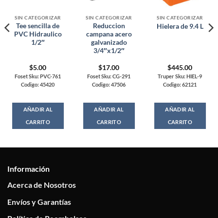
SIN CATEGORIZAR
SIN CATEGORIZAR
SIN CATEGORIZAR
Tee sencilla de
Reduccion
Hielera de 9.4 L
PVC Hidraulico
campana acero
1/2″
galvanizado
3/4″x1/2″
$
5.00
$
17.00
$
445.00
Foset Sku: PVC-761
Foset Sku: CG-291
Truper Sku: HIEL-9
Codigo: 45420
Codigo: 47506
Codigo: 62121
AÑADIR AL
AÑADIR AL
AÑADIR AL
CARRITO
CARRITO
CARRITO
Información
Acerca de Nosotros
Envíos y Garantías