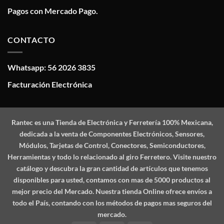
Pagos con Mercado Pago.
CONTACTO
Whatsapp: 56 2026 3835
Facturación Electrónica
Rantec
es una Tienda de Electrónica y Ferretería 100% Mexicana,
dedicada a la venta de Componentes Electrónicos, Sensores,
Módulos, Tarjetas de Control, Conectores, Semiconductores,
Herramientas y todo lo relacionado al giro Ferretero. Visite nuestro
catálogo y descubra la gran cantidad de artículos que tenemos
disponibles para usted, contamos con mas de 5000 productos al
mejor precio del Mercado. Nuestra tienda Online ofrece envíos a
todo el País, contando con los métodos de pagos mas seguros del
mercado.