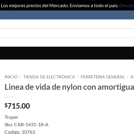
Los mejores precios del Mercado. Enviamos a todo el país.
Descar
INICIO
/
TIENDA DE ELECTRÓNICA
/
FERRETERIA GENERAL
/
A
Linea de vida de nylon con amortig
715.00
$
Truper
Sku: CAB-5431-18-A
Codigo: 10763