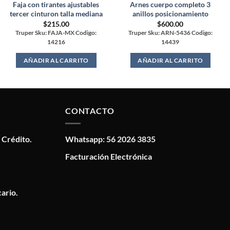
Faja con tirantes ajustables
Arnes cuerpo completo 3
tercer cinturon talla mediana
anillos posicionamiento
$
215.00
$
600.00
Truper Sku: FAJA-MX Codigo:
Truper Sku: ARN-5436 Codigo:
14216
14439
AÑADIR AL CARRITO
AÑADIR AL CARRITO
CONTACTO
 Crédito.
Whatsapp: 56 2026 3835
Facturación Electrónica
ario.