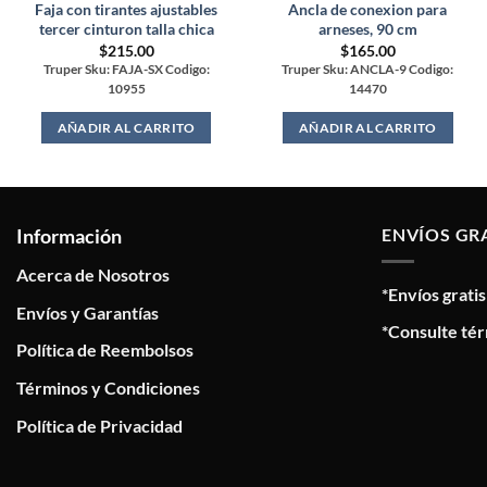
Faja con tirantes ajustables
Ancla de conexion para
tercer cinturon talla chica
arneses, 90 cm
$
215.00
$
165.00
Truper Sku: FAJA-SX Codigo:
Truper Sku: ANCLA-9 Codigo:
10955
14470
AÑADIR AL CARRITO
AÑADIR AL CARRITO
Información
ENVÍOS GR
Acerca de Nosotros
*Envíos grati
Envíos y Garantías
*Consulte tér
Política de Reembolsos
Términos y Condiciones
Política de Privacidad