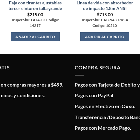
Faja con tirantes ajustables
Linea de vida con absorbedor
tercer cinturon talla grande
de impacto 1.8m ANSI
$
215.00
$
715.00
Truper Sku: FAJA-LX Codigo:
Truper Sku: CAB-5430-18-A
14217
Codigo: 10510
AÑADIR AL CARRITO
AÑADIR AL CARRITO
ATIS
COMPRA SEGURA
s en compras mayores a $499.
Pagos con Tarjeta de Debito y
minos y condiciones.
Pagos con PayPal
Pagos en Efectivo en Oxxo.
Transferencia /Deposito Banc
Pagos con Mercado Pago.