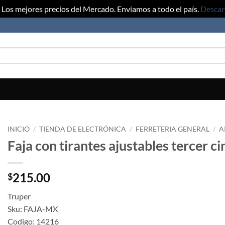
Los mejores precios del Mercado. Enviamos a todo el país.
Descar
INICIO
/
TIENDA DE ELECTRÓNICA
/
FERRETERIA GENERAL
/
A
Faja con tirantes ajustables tercer c
215.00
$
Truper
Sku: FAJA-MX
Codigo: 14216