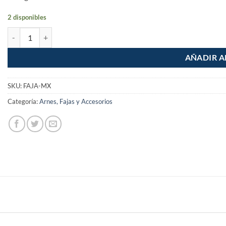
2 disponibles
Faja con tirantes ajustables tercer cinturon talla mediana cantidad
AÑADIR A
SKU:
FAJA-MX
Categoría:
Arnes, Fajas y Accesorios