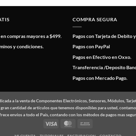
ATIS
COMPRA SEGURA
s en compras mayores a $499.
Pagos con Tarjeta de Debito y
minos y condiciones.
Pagos con PayPal
Pagos en Efectivo en Oxxo.
Transferencia /Deposito Banc
Pagos con Mercado Pago.
dicada a la venta de Componentes Electrónicos, Sensores, Módulos, Tarje
 la gran cantidad de artículos que tenemos disponibles para usted, conta
frece envíos a todo el País, contando con los métodos de pagos mas segu
Visa
MasterCard
Bank
Transfer
MI CUENTA
TUTORIALES
FACTURACION
CONTACTO