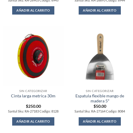
Santul Sku: RA-26903 Codigo: 6945
Santul Sku: RA-26893 Codigo: 6944
AÑADIR AL CARRITO
AÑADIR AL CARRITO
SIN CATEGORIZAR
SIN CATEGORIZAR
Espatula flexible mango de
Cinta larga metrica 30m
madera 5″
$
250.00
$
50.00
Santul Sku: RA-27183 Codigo: 8128
Santul Sku: RA-27164 Codigo: 8084
AÑADIR AL CARRITO
AÑADIR AL CARRITO