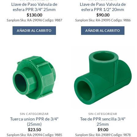
Llave de Paso Valvula de
Llave de Paso Valvula de
esfera PPR 3/4″ 25mm
esfera PPR 1/2″ 20mm
$
130.00
$
90.00
Sanplom Sku: RA-29096 Codigo: 9887
Sanplom Sku: RA-29095 Codigo: 9886
AÑADIR AL CARRITO
AÑADIR AL CARRITO
SIN CATEGORIZAR
SIN CATEGORIZAR
Tuerca union PPR de 3/4″
Tee de PPR sencilla 3/4″
(25mm)
25mm
$
23.50
$
9.00
Sanplom Sku: RA-29094 Codigo: 9885
Sanplom Sku: RA-29089 Codigo: 9878