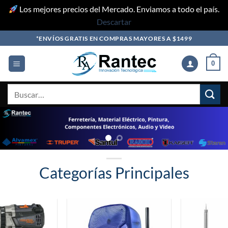
Los mejores precios del Mercado. Enviamos a todo el país.
Descartar
Skip
*ENVÍOS GRATIS EN COMPRAS MAYORES A $1499
to
content
0
Buscar
por:
Categorías Principales