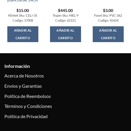
plancha de 14cm
$
15.00
$
445.00
$
3.00
Klintek Sku: CELI-35
Truper Sku: HIEL-9
Foset Sku: PVC-362
Codigo: 57008
Codigo: 62121
Codigo: 45424
AÑADIR AL
AÑADIR AL
AÑADIR AL
CARRITO
CARRITO
CARRITO
Información
Acerca de Nosotros
Envíos y Garantías
Política de Reembolsos
Términos y Condiciones
Política de Privacidad