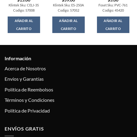
Klintek Sku: CELI-35
Klintek Sku: ES-250A
Foset Sku: PVC-761
Codigo: 57008
Codigo: 57052
Codigo: 45420
AÑADIR AL
AÑADIR AL
AÑADIR AL
CARRITO
CARRITO
CARRITO
Información
Acerca de Nosotros
Envíos y Garantías
Política de Reembolsos
Términos y Condiciones
Política de Privacidad
ENVÍOS GRATIS