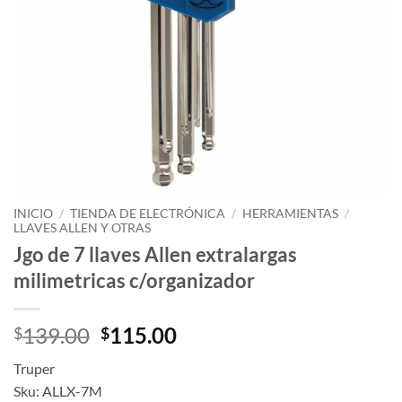
INICIO
/
TIENDA DE ELECTRÓNICA
/
HERRAMIENTAS
/
LLAVES ALLEN Y OTRAS
Jgo de 7 llaves Allen extralargas
milimetricas c/organizador
Original
Current
139.00
115.00
$
$
price
price
Truper
was:
is:
Sku: ALLX-7M
$139.00.
$115.00.