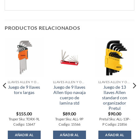
PRODUCTOS RELACIONADOS
LLAVES ALLEN Y OTRAS
LLAVES ALLEN Y OTRAS
LLAVES ALLEN Y OTRAS
Juego de 9 llaves
Juego de 9 llaves
Juego de 13
torx largas
Allen tipo navaja
llaves Allen
cuerpo de
standard con
lamina std
organizador
Pretul
$
155.00
$
89.00
$
90.00
Truper Sku: TORX-9L
Truper Sku: ALL-9P
Pretul Sku: ALL-13P-
Codigo: 13647
Codigo: 15566
P Codigo: 21856
AÑADIR AL
AÑADIR AL
AÑADIR AL