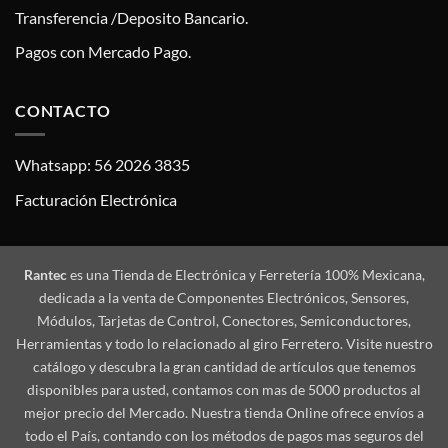
Transferencia /Deposito Bancario.
Pagos con Mercado Pago.
CONTACTO
Whatsapp: 56 2026 3835
Facturación Electrónica
Rantec
es una Tienda de Electrónica y Ferretería 100% Mexicana,
dedicada a la venta de Componentes Electrónicos, Sensores,
Módulos, Tarjetas de Control, Conectores, Semiconductores,
Herramientas y todo lo relacionado al giro Ferretero. Visite nuestro
catálogo y descubra la gran cantidad de artículos que tenemos
disponibles para usted, contamos con mas de 5000 productos al
mejor precio del Mercado. Nuestra tienda Online ofrece envíos a
todo el País, contando con los métodos de pagos mas seguros del