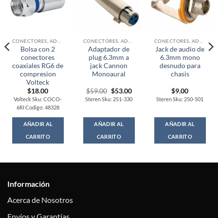
CONECTORES, ADAPTADORES Y COPLES
CONECTORES, ADAPTADORES Y COPLES
CONECTORES, ADAPTADORES Y COPLES
Bolsa con 2
Adaptador de
Jack de audio de
conectores
plug 6.3mm a
6.3mm mono
coaxiales RG6 de
jack Cannon
desnudo para
compresion
Monoaural
chasis
Volteck
Original
Current
$
18.00
$
59.00
$
53.00
$
9.00
price
price
Volteck Sku: COCO-
Steren Sku: 251-330
Steren Sku: 250-501
was:
is:
6RI Codigo: 48328
$59.00.
$53.00.
AÑADIR AL
AÑADIR AL
AÑADIR AL
CARRITO
CARRITO
CARRITO
Información
Acerca de Nosotros
Envíos y Garantías