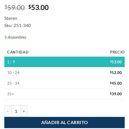
59.00
53.00
$
$
Steren
Sku: 251-340
3 disponibles
CANTIDAD
PRECIO
1 - 9
$
53.00
10 - 24
$
52.00
25 - 34
$
45.00
35+
$
39.00
Adaptador de plug 6.3mm a plug Cannon Monoaural cantidad
AÑADIR AL CARRITO