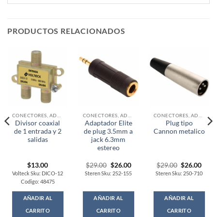
PRODUCTOS RELACIONADOS
CONECTORES, ADAPTADORES Y COPLES
CONECTORES, ADAPTADORES Y COPLES
CONECTORES, ADAPTADORES Y COPLES
Divisor coaxial
Adaptador Elite
Plug tipo
de 1 entrada y 2
de plug 3.5mm a
Cannon metalico
salidas
jack 6.3mm
estereo
Original
Current
Original
Curr
$
13.00
$
29.00
$
26.00
$
29.00
$
26.00
price
price
price
price
Volteck Sku: DICO-12
Steren Sku: 252-155
Steren Sku: 250-710
was:
is:
was:
is:
Codigo: 48475
$29.00.
$26.00.
$29.00.
$26.
AÑADIR AL
AÑADIR AL
AÑADIR AL
CARRITO
CARRITO
CARRITO