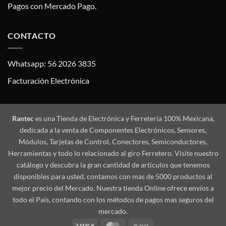
Pagos con Mercado Pago.
CONTACTO
Whatsapp: 56 2026 3835
Facturación Electrónica
Rantec
es una Tienda de Electrónica y Ferretería 100% Mexicana,
dedicada a la venta de Componentes Electrónicos, Sensores,
Módulos, Tarjetas de Control, Conectores, Semiconductores,
Herramientas y todo lo relacionado al giro Ferretero. Visite nuestro
catálogo y descubra la gran cantidad de artículos que tenemos
disponibles para usted, contamos con mas de 5000 productos al
mejor precio del Mercado. Nuestra tienda Online ofrece envíos a
todo el País, contando con los métodos de pagos mas seguros del
mercado.
Visa
MasterCard
Bank