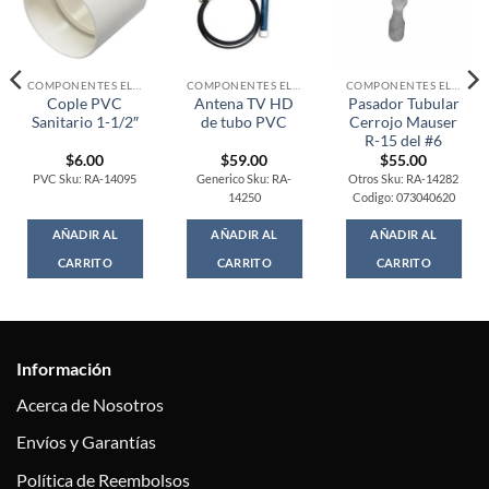
COMPONENTES ELECTRONICOS
COMPONENTES ELECTRONICOS
COMPONENTES ELECTRONICOS
Cople PVC
Antena TV HD
Pasador Tubular
Sanitario 1-1/2″
de tubo PVC
Cerrojo Mauser
R-15 del #6
$
6.00
$
59.00
$
55.00
PVC Sku: RA-14095
Generico Sku: RA-
Otros Sku: RA-14282
14250
Codigo: 073040620
AÑADIR AL
AÑADIR AL
AÑADIR AL
CARRITO
CARRITO
CARRITO
Información
Acerca de Nosotros
Envíos y Garantías
Política de Reembolsos