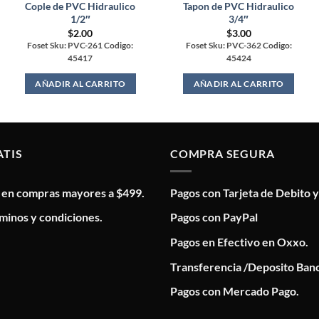
Cople de PVC Hidraulico
Tapon de PVC Hidraulico
1/2″
3/4″
$
2.00
$
3.00
Foset Sku: PVC-261 Codigo:
Foset Sku: PVC-362 Codigo:
45417
45424
AÑADIR AL CARRITO
AÑADIR AL CARRITO
ATIS
COMPRA SEGURA
s en compras mayores a $499.
Pagos con Tarjeta de Debito y
minos y condiciones.
Pagos con PayPal
Pagos en Efectivo en Oxxo.
Transferencia /Deposito Banc
Pagos con Mercado Pago.