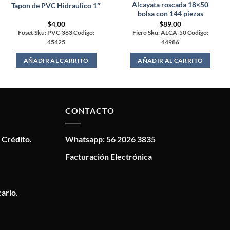
Alcayata roscada 18×50
Tapon de PVC Hidraulico 1″
bolsa con 144 piezas
$
4.00
$
89.00
Foset Sku: PVC-363 Codigo:
Fiero Sku: ALCA-50 Codigo:
45425
44986
AÑADIR AL CARRITO
AÑADIR AL CARRITO
CONTACTO
 Crédito.
Whatsapp: 56 2026 3835
Facturación Electrónica
ario.