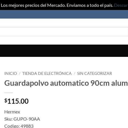
Los mejores precios del Mercado. Enviamos a todo el país.
Descar
INICIO
/
TIENDA DE ELECTRÓNICA
/
SIN CATEGORIZAR
Guardapolvo automatico 90cm alum
115.00
$
Hermex
Sku: GUPO-90AA
Codigo: 49883