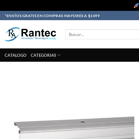
Skip
*ENVÍOS GRATIS EN COMPRAS MAYORES A $1499
to
content
Buscar
por:
CATALOGO
CATEGORIAS