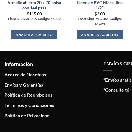
Armella abierta 20 x 70 bolsa
Tapon de PVC Hidraulico
con 144 pzas
1/2″
$
115.00
$
2.00
Fiero Sku: AR-20A Codigo: 44380
Foset Sku: PVC-361 Codigo:
45423
AÑADIR AL CARRITO
AÑADIR AL CARRITO
Información
ENVÍOS GR
Acerca de Nosotros
*Envíos grati
Envíos y Garantías
*Consulte tér
Política de Reembolsos
Términos y Condiciones
Política de Privacidad