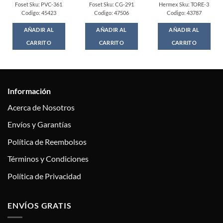
Foset Sku: PVC-361
Foset Sku: CG-291
Hermex Sku: TORE-3
Codigo: 45423
Codigo: 47506
Codigo: 43787
AÑADIR AL
AÑADIR AL
AÑADIR AL
CARRITO
CARRITO
CARRITO
Información
Acerca de Nosotros
Envíos y Garantías
Política de Reembolsos
Términos y Condiciones
Política de Privacidad
ENVÍOS GRATIS