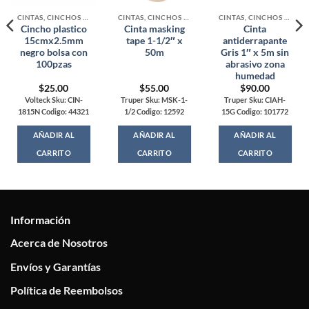
CINTAS, CINCHOS Y MALLAS
CINTAS, CINCHOS Y MALLAS
CINTAS, CINCHOS Y MALLAS
Cincho plastico
Cinta masking
Cinta
15cmx2.5mm
tape 1-1/2″ x
antiderrapante
negro bolsa con
50m
Gris 1″ x 5m sin
100pzas
abrasivo zona
humedad
$
25.00
$
55.00
$
90.00
Volteck Sku: CIN-
Truper Sku: MSK-1-
Truper Sku: CIAH-
1815N Codigo: 44321
1/2 Codigo: 12592
15G Codigo: 101772
AÑADIR AL
AÑADIR AL
AÑADIR AL
CARRITO
CARRITO
CARRITO
Información
Acerca de Nosotros
Envíos y Garantías
Política de Reembolsos