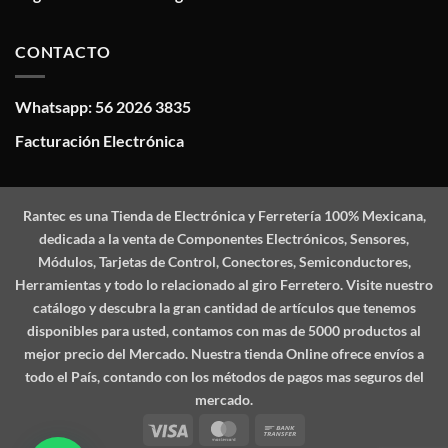
CONTACTO
Whatsapp: 56 2026 3835
Facturación Electrónica
Rantec
es una Tienda de Electrónica y Ferretería 100% Mexicana,
dedicada a la venta de Componentes Electrónicos, Sensores,
Módulos, Tarjetas de Control, Conectores, Semiconductores,
Herramientas y todo lo relacionado al giro Ferretero. Visite nuestro
catálogo y descubra la gran cantidad de artículos que tenemos
disponibles para usted, contamos con mas de 5000 productos al
mejor precio del Mercado. Nuestra tienda Online ofrece envíos a
todo el País, contando con los métodos de pagos mas seguros del
mercado.
Visa
MasterCard
Bank