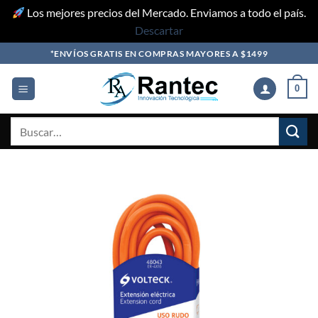
Los mejores precios del Mercado. Enviamos a todo el país.
Descartar
Skip
*ENVÍOS GRATIS EN COMPRAS MAYORES A $1499
to
content
0
Buscar
por: