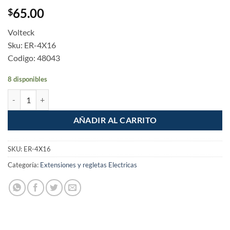
65.00
$
Volteck
Sku: ER-4X16
Codigo: 48043
8 disponibles
Extension electrica uso rudo 4m calibre 16 Volteck cantidad
AÑADIR AL CARRITO
SKU:
ER-4X16
Categoría:
Extensiones y regletas Electricas