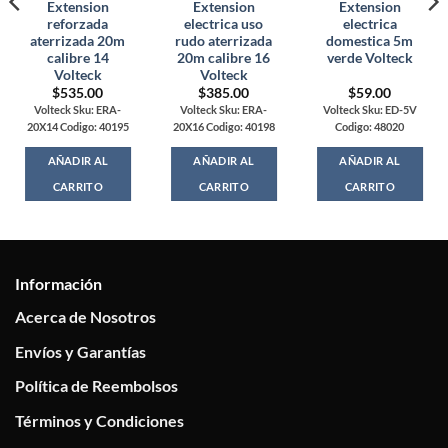
Extension
Extension
Extension
reforzada
electrica uso
electrica
aterrizada 20m
rudo aterrizada
domestica 5m
calibre 14
20m calibre 16
verde Volteck
Volteck
Volteck
$
535.00
$
385.00
$
59.00
Volteck Sku: ERA-
Volteck Sku: ERA-
Volteck Sku: ED-5V
20X14 Codigo: 40195
20X16 Codigo: 40198
Codigo: 48020
AÑADIR AL
AÑADIR AL
AÑADIR AL
CARRITO
CARRITO
CARRITO
Información
Acerca de Nosotros
Envíos y Garantías
Política de Reembolsos
Términos y Condiciones