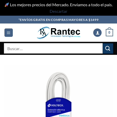
Los mejores precios del Mercado. Enviamos a todo el país.
Descartar
Skip
*ENVÍOS GRATIS EN COMPRAS MAYORES A $1499
to
content
0
Buscar
por: