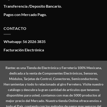
Transferencia /Deposito Bancario.
Pagos con Mercado Pago.
CONTACTO
Whatsapp: 56 2026 3835
Facturación Electrónica
Rantec
es una Tienda de Electrónica y Ferretería 100% Mexicana,
dedicada a la venta de Componentes Electrónicos, Sensores,
Módulos, Tarjetas de Control, Conectores, Semiconductores,
Herramientas y todo lo relacionado al giro Ferretero. Visite nuestro
catálogo y descubra la gran cantidad de artículos que tenemos
disponibles para usted, contamos con mas de 5000 productos al
mejor precio del Mercado. Nuestra tienda Online ofrece envíos a
todo el País, contando con los métodos de pagos mas seguros del