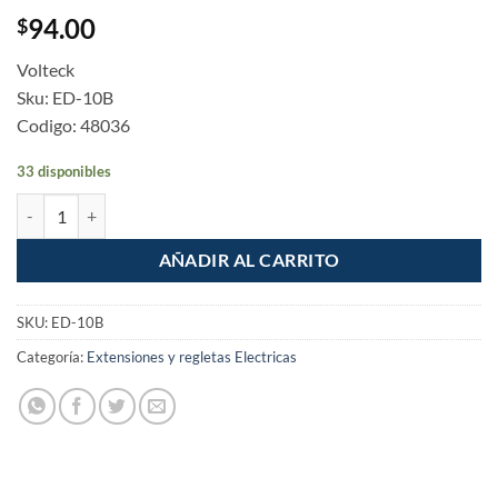
94.00
$
Volteck
Sku: ED-10B
Codigo: 48036
33 disponibles
Extension electrica domestica de 10m blanca Volteck cantidad
AÑADIR AL CARRITO
SKU:
ED-10B
Categoría:
Extensiones y regletas Electricas