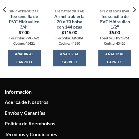
SIN CATEGORIZAR
SIN CATEGORIZAR
SIN CATEGORIZAR
Tee sencilla de
Armella abierta
Tee sencilla de
PVC Hidraulico
20 x 70 bolsa
PVC Hidraulico
3/4″
con 144 pzas
1/2″
$
7.00
$
115.00
$
5.00
Foset Sku: PVC-762
Fiero Sku: AR-20A
Foset Sku: PVC-761
Codigo: 45421
Codigo: 44380
Codigo: 45420
AÑADIR AL
AÑADIR AL
AÑADIR AL
CARRITO
CARRITO
CARRITO
Información
Acerca de Nosotros
Envíos y Garantías
Política de Reembolsos
Términos y Condiciones