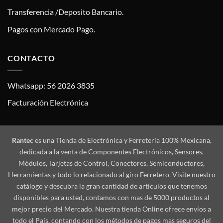
Transferencia /Deposito Bancario.
Pagos con Mercado Pago.
CONTACTO
Whatsapp: 56 2026 3835
Facturación Electrónica
Rantec
es una Tienda de Electrónica y Ferretería 100% Mexicana,
dedicada a la venta de Componentes Electrónicos, Sensores,
Módulos, Tarjetas de Control, Conectores, Semiconductores,
Herramientas y todo lo relacionado al giro Ferretero. Visite nuestro
catálogo y descubra la gran cantidad de artículos que tenemos
disponibles para usted, contamos con mas de 5000 productos al
mejor precio del Mercado. Nuestra tienda Online ofrece envíos a
todo el País, contando con los métodos de pagos mas seguros del