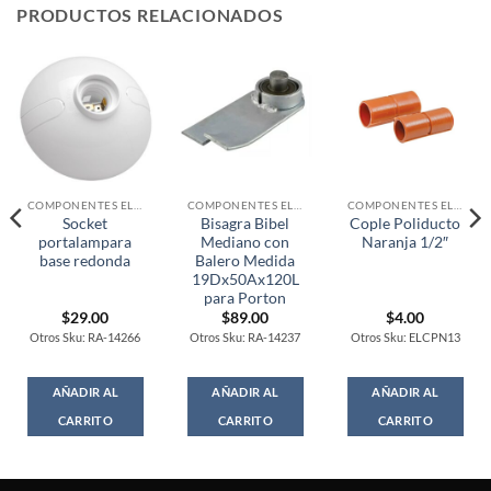
PRODUCTOS RELACIONADOS
COMPONENTES ELECTRONICOS
COMPONENTES ELECTRONICOS
COMPONENTES ELECTRONICOS
Socket
Bisagra Bibel
Cople Poliducto
portalampara
Mediano con
Naranja 1/2″
base redonda
Balero Medida
19Dx50Ax120L
para Porton
$
29.00
$
89.00
$
4.00
Otros Sku: RA-14266
Otros Sku: RA-14237
Otros Sku: ELCPN13
AÑADIR AL
AÑADIR AL
AÑADIR AL
CARRITO
CARRITO
CARRITO