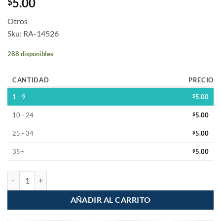
5.00
$
Otros
Sku: RA-14526
288 disponibles
CANTIDAD
PRECIO
1 - 9
$
5.00
10 - 24
$
5.00
25 - 34
$
5.00
35+
$
5.00
Empaque O-Ring Medida R21 a R32 (Precio por 1 Pieza) Oring cantid
AÑADIR AL CARRITO