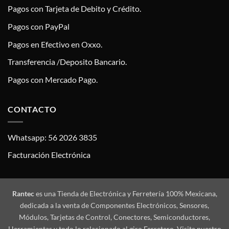
Pagos con Tarjeta de Debito y Crédito.
Pagos con PayPal
Pagos en Efectivo en Oxxo.
Transferencia /Deposito Bancario.
Pagos con Mercado Pago.
CONTACTO
Whatsapp: 56 2026 3835
Facturación Electrónica
Rantec
es una Tienda de Electrónica y Ferretería 100% Mexicana,
dedicada a la venta de Componentes Electrónicos, Sensores,
Módulos, Tarjetas de Control, Conectores, Semiconductores,
Herramientas y todo lo relacionado al giro Ferretero. Visite nuestro