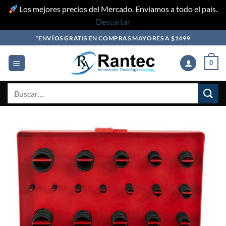
Los mejores precios del Mercado. Enviamos a todo el país.
Descartar
Skip
*ENVÍOS GRATIS EN COMPRAS MAYORES A $1499
to
content
0
Buscar
por: