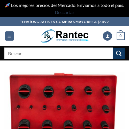
Los mejores precios del Mercado. Enviamos a todo el país.
Descartar
Skip
*ENVÍOS GRATIS EN COMPRAS MAYORES A $1499
to
content
0
Buscar
por: