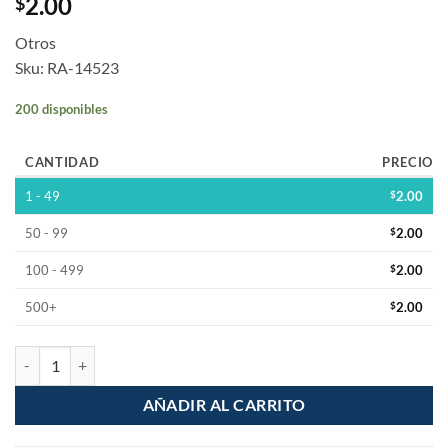
2.00
$
Otros
Sku: RA-14523
200 disponibles
CANTIDAD
PRECIO
1 - 49
$
2.00
50 - 99
$
2.00
100 - 499
$
2.00
500+
$
2.00
Empaque O-Ring Medida R1 a R5 (Precio por 1 Pieza) Oring cantidad
AÑADIR AL CARRITO