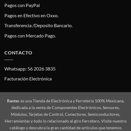
Pagos con PayPal
Pagos en Efectivo en Oxxo.
Transferencia /Deposito Bancario.
Pagos con Mercado Pago.
CONTACTO
Whatsapp: 56 2026 3835
Facturación Electrónica
Rantec
es una Tienda de Electrónica y Ferretería 100% Mexicana,
dedicada a la venta de Componentes Electrónicos, Sensores,
Módulos, Tarjetas de Control, Conectores, Semiconductores,
Herramientas y todo lo relacionado al giro Ferretero. Visite nuestro
catálogo y descubra la gran cantidad de artículos que tenemos