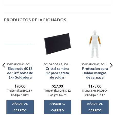
PRODUCTOS RELACIONADOS
SOLDADORAS, SOLDADURA Y ACCESORIOS
SOLDADORAS, SOLDADURA Y ACCESORIOS
SOLDADORAS, SOLDADURA Y ACCESORIOS
Electrodo 6013
Cristal sombra
Proteccion para
de 1/8″ bolsa de
12 para careta
soldar mangas
1kg Soldadura
de soldar
de carnaza
$
90.00
$
17.00
$
175.00
Truper Sku: E6013-4
Truper Sku: CRI-C-12
Truper Sku: PROSO-
Codigo: 14361
Codigo: 14276
2 Codigo: 13117
AÑADIR AL
AÑADIR AL
AÑADIR AL
CARRITO
CARRITO
CARRITO