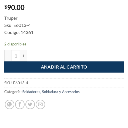
90.00
$
Truper
Sku: E6013-4
Codigo: 14361
2 disponibles
Electrodo 6013 de 1/8" bolsa de 1kg Soldadura cantidad
AÑADIR AL CARRITO
SKU:
E6013-4
Categoría:
Soldadoras, Soldadura y Accesorios