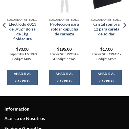
SOLDADORAS, SOLDADURA Y ACCESORIOS
SOLDADORAS, SOLDADURA Y ACCESORIOS
SOLDADORAS, SOLDADURA Y ACCESORIOS
Electrodo 6013
Proteccion para
Cristal sombra
de 3/32″ Bolsa
soldar capucha
12 para careta
de 1kg
de carnaza
de soldar
Soldadura
$
90.00
$
195.00
$
17.00
Truper Sku: E6013-3
Truper Sku: PROSO-
Truper Sku: CRI-C-12
Codigo: 14360
4 Codigo: 15145
Codigo: 14276
AÑADIR AL
AÑADIR AL
AÑADIR AL
CARRITO
CARRITO
CARRITO
Información
Acerca de Nosotros
Envíos y Garantías