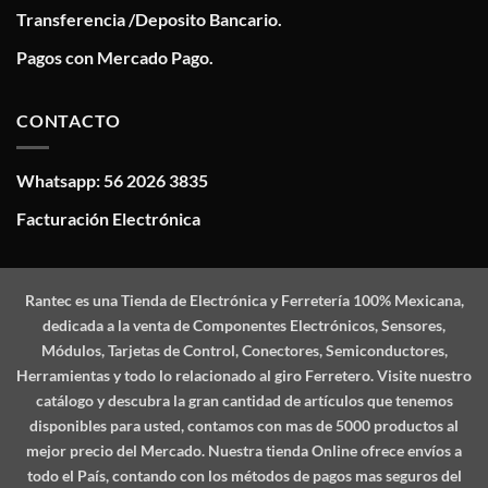
Transferencia /Deposito Bancario.
Pagos con Mercado Pago.
CONTACTO
Whatsapp: 56 2026 3835
Facturación Electrónica
Rantec
es una Tienda de Electrónica y Ferretería 100% Mexicana,
dedicada a la venta de Componentes Electrónicos, Sensores,
Módulos, Tarjetas de Control, Conectores, Semiconductores,
Herramientas y todo lo relacionado al giro Ferretero. Visite nuestro
catálogo y descubra la gran cantidad de artículos que tenemos
disponibles para usted, contamos con mas de 5000 productos al
mejor precio del Mercado. Nuestra tienda Online ofrece envíos a
todo el País, contando con los métodos de pagos mas seguros del