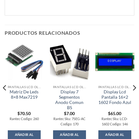
PRODUCTOS RELACIONADOS
PANTALLAS LCD OLED
PANTALLAS LCD OLED
PANTALLAS LCD OLED
Matriz De Leds
Display 7
Display Lcd
8×8 Max7219
Segmentos
Pantalla 16×2
Anodo Comun
1602 Fondo Azul
BS
$
70.50
$
7.00
$
65.00
Rantec Codigo: 260
Rantec Sku: 7SEG-AC
Rantec Sku: LCD-
Codigo: 170
1602 Codigo: 146
AÑADIR AL
AÑADIR AL
AÑADIR AL