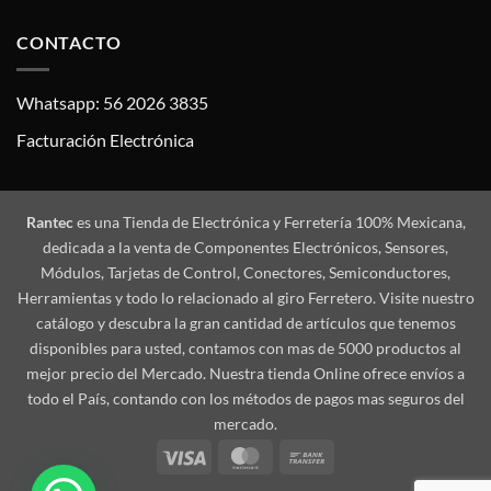
CONTACTO
Whatsapp: 56 2026 3835
Facturación Electrónica
Rantec
es una Tienda de Electrónica y Ferretería 100% Mexicana,
dedicada a la venta de Componentes Electrónicos, Sensores,
Módulos, Tarjetas de Control, Conectores, Semiconductores,
Herramientas y todo lo relacionado al giro Ferretero. Visite nuestro
catálogo y descubra la gran cantidad de artículos que tenemos
disponibles para usted, contamos con mas de 5000 productos al
mejor precio del Mercado. Nuestra tienda Online ofrece envíos a
todo el País, contando con los métodos de pagos mas seguros del
mercado.
Visa
MasterCard
Bank
Transfer