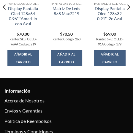
PANTALLAS LCD OLED
PANTALLAS LCD OLED
PANTALLAS LCD OLED
Display Pantalla
Matriz De Leds
Display Pantalla
Oled 128×64
8×8 Max7219
Oled 128×32
0.96″ *Amarillo
0.91″ i2c Azul
con Azul
$
70.00
$
70.50
$
59.00
Rantec Sku: OLED-
Rantec Codigo: 260
Rantec Sku: OLED-
96AA Codigo: 219
91A Codigo: 179
AÑADIR AL
AÑADIR AL
AÑADIR AL
CARRITO
CARRITO
CARRITO
Información
Acerca de Nosotros
Envíos y Garantías
Política de Reembolsos
Términos y Condiciones