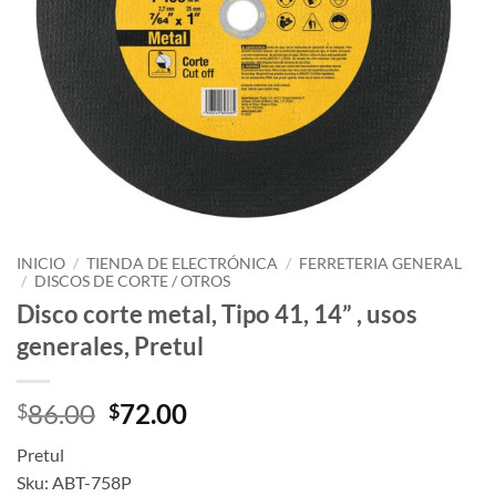
INICIO
/
TIENDA DE ELECTRÓNICA
/
FERRETERIA GENERAL
/
DISCOS DE CORTE / OTROS
Disco corte metal, Tipo 41, 14” , usos
generales, Pretul
Original
Current
86.00
72.00
$
$
price
price
Pretul
was:
is:
Sku: ABT-758P
$86.00.
$72.00.