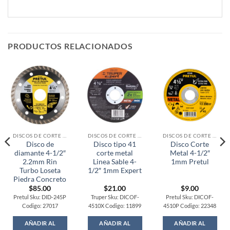
PRODUCTOS RELACIONADOS
DISCOS DE CORTE / OTROS
DISCOS DE CORTE / OTROS
DISCOS DE CORTE / OTROS
Disco de
Disco tipo 41
Disco Corte
diamante 4-1/2″
corte metal
Metal 4-1/2″
2.2mm Rin
Linea Sable 4-
1mm Pretul
Turbo Loseta
1/2″ 1mm Expert
Piedra Concreto
$
85.00
$
21.00
$
9.00
Pretul Sku: DID-245P
Truper Sku: DICOF-
Pretul Sku: DICOF-
Codigo: 27017
4510X Codigo: 11899
4510P Codigo: 22348
AÑADIR AL
AÑADIR AL
AÑADIR AL